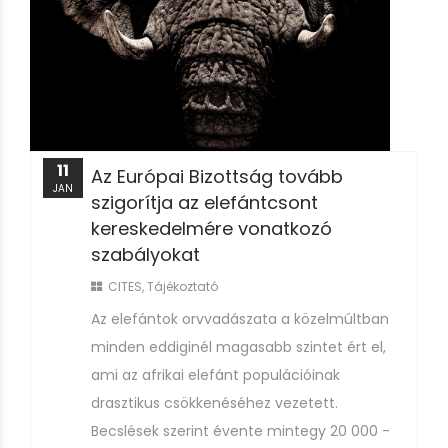
11
Az Európai Bizottság tovább
JAN
szigorítja az elefántcsont
kereskedelmére vonatkozó
szabályokat
CITES
,
Tájékoztató
Az elefántok orvvadászata a közelmúltban
minden eddiginél magasabb szintet ért el,
ami az afrikai elefánt populációinak
drasztikus csökkenéséhez vezetett.
Becslések szerint évente mintegy 20 000 -