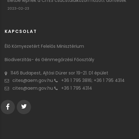
Életbe lépnek a CITES csúcstalálkozón hozott döntések
2023-02-23
KAPCSOLAT
Élő Környezetért Felelős Minisztérium
Biodiverzitás- és Génmegőrzési Főosztály
1146 Budapest, Ajtósi Dürer sor 19-21. D1 épület
cites@aem.gov.hu
+36 1 795 3816; +36 1 795 4314
cites@aem.gov.hu
+36 1 795 4314