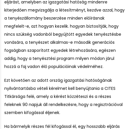
eljárást, amelyben az igazgatási hatóság mindenre
kiterjedően megvizsgálja a létesítményt, kezdve azzal, hogy
a tenyészállomány beszerzése minden előírásnak
megfelelt-e, azt hogyan kezelik. hogyan biztosítják, hogy
nincs szükség vadonból begyűjtött egyedek tenyésztésbe
vonására, a tenyészet alkalmas-e második generációs
fogságban szaporított egyedek létrehozására, egészen
addig, hogy a tenyésztési program milyen módon járul
hozzá a faj vadon élő populációinak védelméhez.
Ezt követően az adott ország igazgatási hatóságának
nyilvántartásba vételi kérelmet kell benyújtania a CITES
Titkársága felé, amely a kérést közzéteszi és a részes
feleknek 90 napjuk áll rendelkezésre, hogy a regisztrációval
szemben kifogással éljenek.
Ha bármelyik részes fél kifogással él, egy hosszabb eljárás