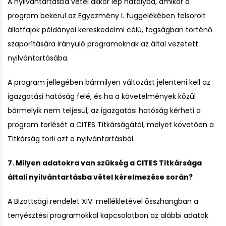
A nyilvántartásba vétel akkor lép hatályba, amikor a
program bekerül az Egyezmény I. függelékében felsorolt
állatfajok példányai kereskedelmi célú, fogságban történő
szaporítására irányuló programoknak az által vezetett
nyilvántartásába.
A program jellegében bármilyen változást jelenteni kell az
igazgatási hatóság felé, és ha a követelmények közül
bármelyik nem teljesül, az igazgatási hatóság kérheti a
program törlését a CITES Titkárságától, melyet követően a
Titkárság törli azt a nyilvántartásból.
7. Milyen adatokra van szükség a CITES Titkársága
általi nyilvántartásba vétel kérelmezése során?
A Bizottsági rendelet XIV. mellékletével összhangban a
tenyésztési programokkal kapcsolatban az alábbi adatok