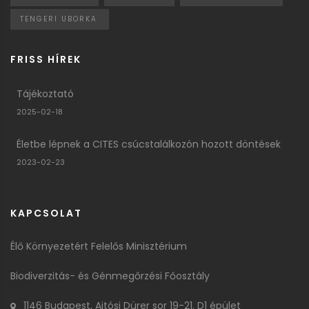
TENGERI UBORKA
FRISS HÍREK
Tájékoztató
2025-02-18
Életbe lépnek a CITES csúcstalálkozón hozott döntések
2023-02-23
KAPCSOLAT
Élő Környezetért Felelős Minisztérium
Biodiverzitás- és Génmegőrzési Főosztály
1146 Budapest, Ajtósi Dürer sor 19-21. D1 épület