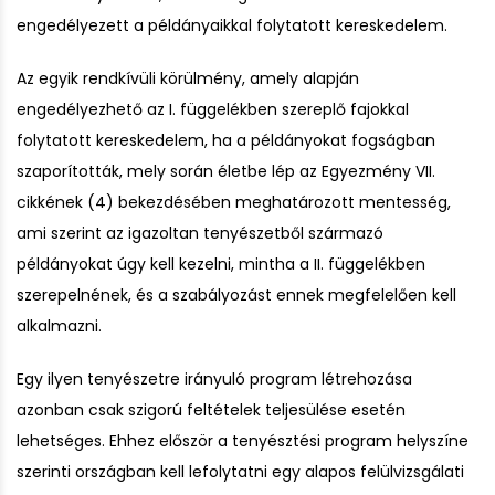
engedélyezett a példányaikkal folytatott kereskedelem.
Az egyik rendkívüli körülmény, amely alapján
engedélyezhető az I. függelékben szereplő fajokkal
folytatott kereskedelem, ha a példányokat fogságban
szaporították, mely során életbe lép az Egyezmény VII.
cikkének (4) bekezdésében meghatározott mentesség,
ami szerint az igazoltan tenyészetből származó
példányokat úgy kell kezelni, mintha a II. függelékben
szerepelnének, és a szabályozást ennek megfelelően kell
alkalmazni.
Egy ilyen tenyészetre irányuló program létrehozása
azonban csak szigorú feltételek teljesülése esetén
lehetséges. Ehhez először a tenyésztési program helyszíne
szerinti országban kell lefolytatni egy alapos felülvizsgálati