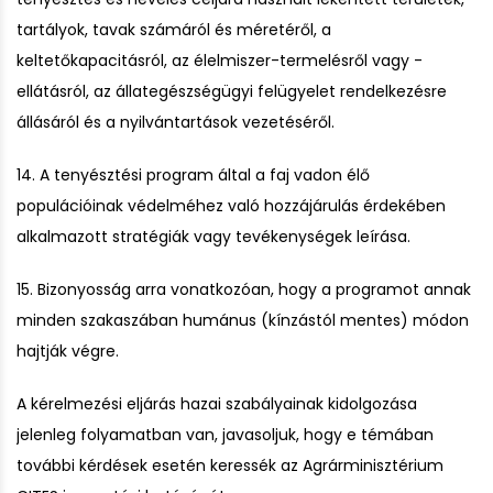
tartályok, tavak számáról és méretéről, a
keltetőkapacitásról, az élelmiszer-termelésről vagy -
ellátásról, az állategészségügyi felügyelet rendelkezésre
állásáról és a nyilvántartások vezetéséről.
14. A tenyésztési program által a faj vadon élő
populációinak védelméhez való hozzájárulás érdekében
alkalmazott stratégiák vagy tevékenységek leírása.
15. Bizonyosság arra vonatkozóan, hogy a programot annak
minden szakaszában humánus (kínzástól mentes) módon
hajtják végre.
A kérelmezési eljárás hazai szabályainak kidolgozása
jelenleg folyamatban van, javasoljuk, hogy e témában
további kérdések esetén keressék az Agrárminisztérium