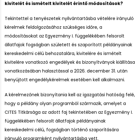
kivitelét és ismételt kivitelét érintő módosítások?
Tekintettel a tenyészetek nyilvántartásba vételére irányuló
kérelmek feldolgozásához szükséges időre, a
módosításokat az Egyezmény I. függelékében felsorolt
állatfajok fogságban született és szaporított példányainak
kereskedelmi célú behozatalára, kivitelére és ismételt
kivitelére vonatkozó engedélyek és bizonyítványok kiállítása
vonatkozásában halasztással a 2026. december 31. után
benyújtott engedélykérelmek esetében kell alkalmazni.
A kérelmezőnek bizonyítania kell az igazgatási hatóság felé,
hogy a példány olyan programból származik, amelyet a
CITES Titkársága az adott faj tekintetében az Egyezmény I.
függelékében felsorolt állatfajok példányainak
kereskedelmi célú, fogságban történő szaporítására
irányuló programként nyilvántartásba vett.