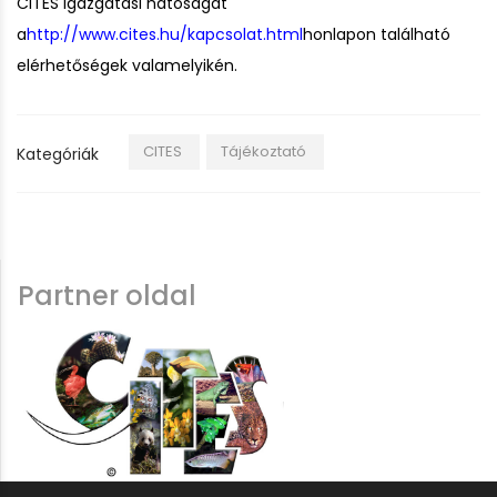
CITES igazgatási hatóságát
a
http://www.cites.hu/kapcsolat.html
honlapon található
elérhetőségek valamelyikén.
CITES
Tájékoztató
Kategóriák
Partner oldal