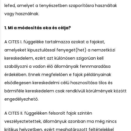
lefed, amelyet a tenyészetben szaporításra használtak
vagy használnak.
1. Mi a módosítás oka és célja?
A CITES I. függeléke tartalmazza azokat a fajokat,
amelyeket kipusztulással fenyeget(het) a nemzetközi
kereskedelem, ezért azt különösen szigorúan kell
szabályozni a vadon élő állományaik fennmaradása
érdekében. Ennek megfelelően e fajok példányainak
elsődlegesen kereskedelmi célú hasznosítása tilos és
bármiféle kereskedelem csak rendkívüli körülmények között
engedélyezhető.
A CITES II. függeléken felsorolt fajok szintén
veszélyeztetettek, állományuk azonban ma még nincs
kritikus helyzetben, ezért meghatározott feltételekkel