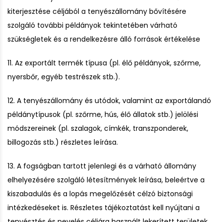
kiterjesztése céljából a tenyészállomány bővítésére
szolgáló további példányok tekintetében várható
szükségletek és a rendelkezésre álló források értékelése
11. Az exportált termék típusa (pl. élő példányok, szőrme,
nyersbőr, egyéb testrészek stb.).
12. A tenyészállomány és utódok, valamint az exportálandó
példánytípusok (pl. szőrme, hús, élő állatok stb.) jelölési
módszereinek (pl. szalagok, címkék, transzponderek,
billogozás stb.) részletes leírása.
13. A fogságban tartott jelenlegi és a várható állomány
elhelyezésére szolgáló létesítmények leírása, beleértve a
kiszabadulás és a lopás megelőzését célzó biztonsági
intézkedéseket is. Részletes tájékoztatást kell nyújtani a
tenyésztés és nevelés céljára használt lekerített területek,