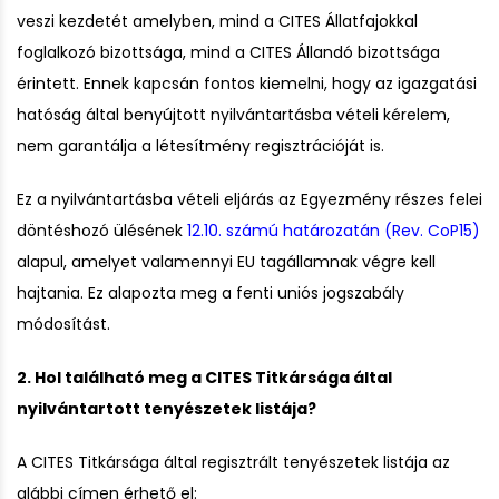
veszi kezdetét amelyben, mind a CITES Állatfajokkal
foglalkozó bizottsága, mind a CITES Állandó bizottsága
érintett. Ennek kapcsán fontos kiemelni, hogy az igazgatási
hatóság által benyújtott nyilvántartásba vételi kérelem,
nem garantálja a létesítmény regisztrációját is.
Ez a nyilvántartásba vételi eljárás az Egyezmény részes felei
döntéshozó ülésének
12.10. számú határozatán (Rev. CoP15)
alapul, amelyet valamennyi EU tagállamnak végre kell
hajtania. Ez alapozta meg a fenti uniós jogszabály
módosítást.
2. Hol található meg a CITES Titkársága által
nyilvántartott tenyészetek listája?
A CITES Titkársága által regisztrált tenyészetek listája az
alábbi címen érhető el: