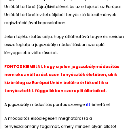
Unióból történő (újra)kivitelével, és az e fajokat az Európai
Unióból történő kivitel céljából tenyésztő létesítmények
regisztrációjával kapcsolatb
an.
Jelen tájékoztatás célja, hogy átláthatóvá tegye és röviden
összefoglalja a jogszabály módosításban szereplő
lényegesebb változásokat.
FONTOS KIEMELNI, hogy a jelen jogszabálymódosítás
nem okoz változást azon tenyésztők életében, akik
kizárólag az Európai Unión belülre értékesítik a
tenyésztett I. függelékben szereplő állataikat.
A jogszabály módosítás pontos szövege
itt
érhető el.
A módosítás elsődlegesen meghatározza a
tenyészállomány fogalmát, amely minden olyan állatot