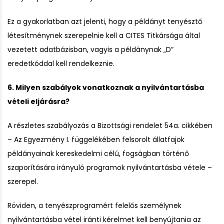
Ez a gyakorlatban azt jelenti, hogy a példányt tenyésztő
létesítménynek szerepelnie kell a CITES Titkársága által
vezetett adatbázisban, vagyis a példánynak „D”
eredetkóddal kell rendelkeznie.
6. Milyen szabályok vonatkoznak a nyilvántartásba
vételi eljárásra?
A részletes szabályozás a Bizottsági rendelet 54a. cikkében
– Az Egyezmény I. függelékében felsorolt állatfajok
példányainak kereskedelmi célú, fogságban történő
szaporítására irányuló programok nyilvántartásba vétele –
szerepel.
Röviden, a tenyészprogramért felelős személynek
nyilvántartásba vétel iránti kérelmet kell benyújtania az