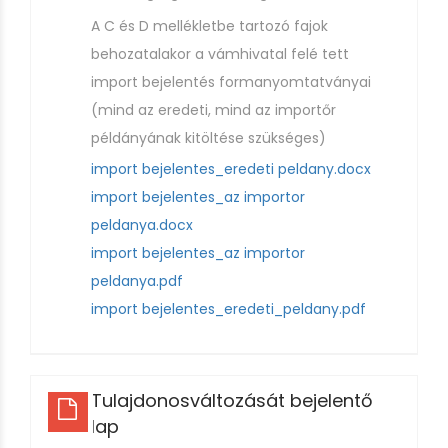
A C és D mellékletbe tartozó fajok
behozatalakor a vámhivatal felé tett
import bejelentés formanyomtatványai
(mind az eredeti, mind az importőr
példányának kitöltése szükséges)
import bejelentes_eredeti peldany.docx
import bejelentes_az importor
peldanya.docx
import bejelentes_az importor
peldanya.pdf
import bejelentes_eredeti_peldany.pdf
Tulajdonosváltozását bejelentő
lap