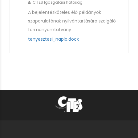
CITES Igazgatási hatóság
A bejelentésköteles élő példányok
szaporulatának nyilvántartására szolgáló
formanyomtatvány
tenyesztesi_naplo.docx