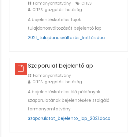
Formanyomtatvány
CITES
CITES Igazgatási hatóság
A bejelentésköteles fajok
tulajdonosváltozását bejelentő lap
2021_tulajdonosváltozás_kettős.doc
Szaporulat bejelentőlap
Formanyomtatvány
CITES Igazgatási hatóság
A bejelentésköteles élő példányok
szaporulatának bejelentésére szolgáló
formanyomtatvány
Szaporulatot_bejelento_lap_2021.docx