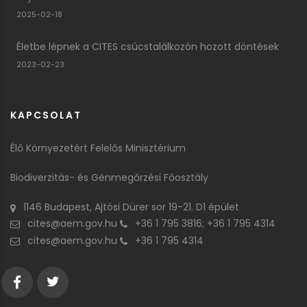
2025-02-18
Életbe lépnek a CITES csúcstalálkozón hozott döntések
2023-02-23
KAPCSOLAT
Élő Környezetért Felelős Minisztérium
Biodiverzitás- és Génmegőrzési Főosztály
1146 Budapest, Ajtósi Dürer sor 19-21. D1 épület
cites@aem.gov.hu
+36 1 795 3816; +36 1 795 4314
cites@aem.gov.hu
+36 1 795 4314